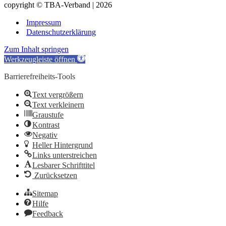
copyright © TBA-Verband | 2026
Impressum
Datenschutzerklärung
Zum Inhalt springen
Werkzeugleiste öffnen
Barrierefreiheits-Tools
Text vergrößern
Text verkleinern
Graustufe
Kontrast
Negativ
Heller Hintergrund
Links unterstreichen
Lesbarer Schrifttitel
Zurücksetzen
Sitemap
Hilfe
Feedback