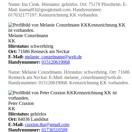
Name: Ina Cirak. Hörstatus: gehörlos. Ort: 75179 Pforzheim. E-
Mail: inamai93@googlemail.com. Handynummer:
017632177197. Kennzeichnung KK vorhanden.
KK
Kennzeichnung KK
ist vorhanden.
Melanie Conzelmann
KK
Hörstatus:
schwerhörig
Ort:
71686 Remseck am Neckar
E-Mail:
melanie_conzelmann@web.de
Handynummer:
015120619068
Name: Melanie Conzelmann. Hörstatus: schwerhörig. Ort: 71686
Remseck am Neckar. E-Mail: melanie_conzelmann@web.de.
Handynummer: 015120619068. Kennzeichnung KK vorhanden.
KK
Kennzeichnung KK ist
vorhanden.
Peter Craxton
KK
Hörstatus:
gehörlos
Ort:
84036 Landshut
E-Mail:
craxton.tba@gmail.com
Handynummer:
01736510509