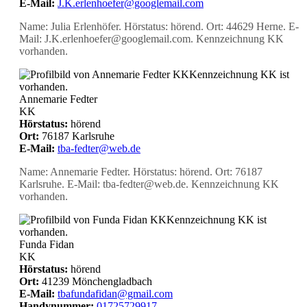
E-Mail:
J.K.erlenhoefer@googlemail.com
Name: Julia Erlenhöfer. Hörstatus: hörend. Ort: 44629 Herne. E-
Mail: J.K.erlenhoefer@googlemail.com. Kennzeichnung KK
vorhanden.
KK
Kennzeichnung KK ist
vorhanden.
Annemarie Fedter
KK
Hörstatus:
hörend
Ort:
76187 Karlsruhe
E-Mail:
tba-fedter@web.de
Name: Annemarie Fedter. Hörstatus: hörend. Ort: 76187
Karlsruhe. E-Mail: tba-fedter@web.de. Kennzeichnung KK
vorhanden.
KK
Kennzeichnung KK ist
vorhanden.
Funda Fidan
KK
Hörstatus:
hörend
Ort:
41239 Mönchengladbach
E-Mail:
tbafundafidan@gmail.com
Handynummer:
01725729917