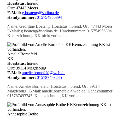
Hörstatus:
hörend
Ort:
47443 Moers
E-Mail:
g.boateng@sodima.de
Handynummer:
015754956394
Name: Georgine Boateng. Hörstatus: hörend. Ort: 47443 Moers.
E-Mail: g.boateng@sodima.de. Handynummer: 015754956394.
Kennzeichnung KK nicht vorhanden.
KK
Kennzeichnung KK ist
vorhanden.
Amelie Bornefeld
KK
Hörstatus:
hörend
Ort:
39114 Magdeburg
E-Mail:
amelie.bornefeld@web.de
Handynummer:
015787493245
Name: Amelie Bornefeld. Hörstatus: hörend. Ort: 39114
Magdeburg. E-Mail: amelie.bornefeld@web.de. Handynummer:
015787493245. Kennzeichnung KK vorhanden.
KK
Kennzeichnung KK ist
vorhanden.
Annasophie Bothe