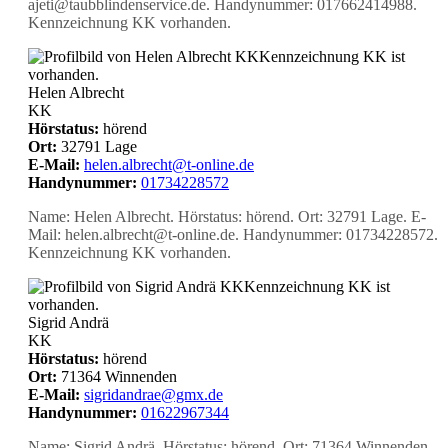
ajeti@taubblindenservice.de. Handynummer: 017662414988.
Kennzeichnung KK vorhanden.
KK
Kennzeichnung KK ist
vorhanden.
Helen Albrecht
KK
Hörstatus:
hörend
Ort:
32791 Lage
E-Mail:
helen.albrecht@t-online.de
Handynummer:
01734228572
Name: Helen Albrecht. Hörstatus: hörend. Ort: 32791 Lage. E-
Mail: helen.albrecht@t-online.de. Handynummer: 01734228572.
Kennzeichnung KK vorhanden.
KK
Kennzeichnung KK ist
vorhanden.
Sigrid Andrä
KK
Hörstatus:
hörend
Ort:
71364 Winnenden
E-Mail:
sigridandrae@gmx.de
Handynummer:
01622967344
Name: Sigrid Andrä. Hörstatus: hörend. Ort: 71364 Winnenden.