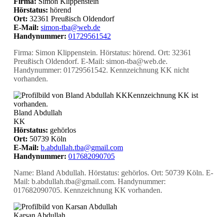
Firma:
Simon Klippenstein
Hörstatus:
hörend
Ort:
32361 Preußisch Oldendorf
E-Mail:
simon-tba@web.de
Handynummer:
01729561542
Firma: Simon Klippenstein. Hörstatus: hörend. Ort: 32361
Preußisch Oldendorf. E-Mail: simon-tba@web.de.
Handynummer: 01729561542. Kennzeichnung KK nicht
vorhanden.
KK
Kennzeichnung KK ist
vorhanden.
Bland Abdullah
KK
Hörstatus:
gehörlos
Ort:
50739 Köln
E-Mail:
b.abdullah.tba@gmail.com
Handynummer:
017682090705
Name: Bland Abdullah. Hörstatus: gehörlos. Ort: 50739 Köln. E-
Mail: b.abdullah.tba@gmail.com. Handynummer:
017682090705. Kennzeichnung KK vorhanden.
Karsan Abdullah