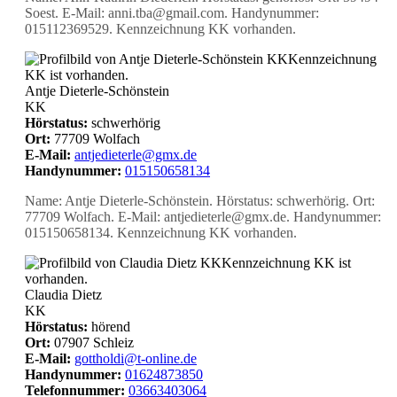
Soest. E-Mail: anni.tba@gmail.com. Handynummer:
015112369529. Kennzeichnung KK vorhanden.
KK
Kennzeichnung
KK ist vorhanden.
Antje Dieterle-Schönstein
KK
Hörstatus:
schwerhörig
Ort:
77709 Wolfach
E-Mail:
antjedieterle@gmx.de
Handynummer:
015150658134
Name: Antje Dieterle-Schönstein. Hörstatus: schwerhörig. Ort:
77709 Wolfach. E-Mail: antjedieterle@gmx.de. Handynummer:
015150658134. Kennzeichnung KK vorhanden.
KK
Kennzeichnung KK ist
vorhanden.
Claudia Dietz
KK
Hörstatus:
hörend
Ort:
07907 Schleiz
E-Mail:
gottholdi@t-online.de
Handynummer:
01624873850
Telefonnummer:
03663403064