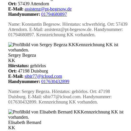
Ort:
57439 Attendorn
E-Mail:
assistenz@pt-begesow.de
Handynummer:
01794680897
Name: Konstantin Begesow. Hörstatus: schwerhörig. Ort: 57439
Attendorn. E-Mail: assistenz@pt-begesow.de. Handynummer:
01794680897. Kennzeichnung KK vorhanden.
KK
Kennzeichnung KK ist
vorhanden.
Sergey Begeza
KK
Hörstatus:
gehörlos
Ort:
47198 Duisburg
E-Mail:
sibir77@icloud.com
Handynummer:
017630432899
Name: Sergey Begeza. Hörstatus: gehörlos. Ort: 47198
Duisburg. E-Mail: sibir77@icloud.com. Handynummer:
017630432899. Kennzeichnung KK vorhanden.
KK
Kennzeichnung KK ist
vorhanden.
Elisabeth Bernard
KK