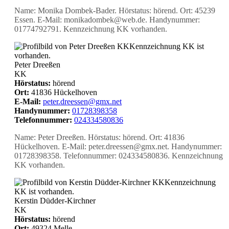
Name: Monika Dombek-Bader. Hörstatus: hörend. Ort: 45239
Essen. E-Mail: monikadombek@web.de. Handynummer:
01774792791. Kennzeichnung KK vorhanden.
KK
Kennzeichnung KK ist
vorhanden.
Peter Dreeßen
KK
Hörstatus:
hörend
Ort:
41836 Hückelhoven
E-Mail:
peter.dreessen@gmx.net
Handynummer:
01728398358
Telefonnummer:
024334580836
Name: Peter Dreeßen. Hörstatus: hörend. Ort: 41836
Hückelhoven. E-Mail: peter.dreessen@gmx.net. Handynummer:
01728398358. Telefonnummer: 024334580836. Kennzeichnung
KK vorhanden.
KK
Kennzeichnung
KK ist vorhanden.
Kerstin Düdder-Kirchner
KK
Hörstatus:
hörend
Ort:
49324 Melle