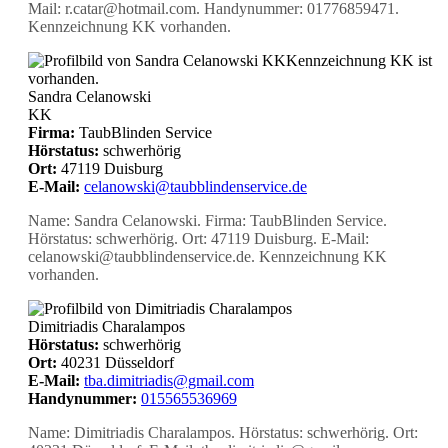
Mail: r.catar@hotmail.com. Handynummer: 01776859471.
Kennzeichnung KK vorhanden.
KK
Kennzeichnung KK ist
vorhanden.
Sandra Celanowski
KK
Firma:
TaubBlinden Service
Hörstatus:
schwerhörig
Ort:
47119 Duisburg
E-Mail:
celanowski@taubblindenservice.de
Name: Sandra Celanowski. Firma: TaubBlinden Service.
Hörstatus: schwerhörig. Ort: 47119 Duisburg. E-Mail:
celanowski@taubblindenservice.de. Kennzeichnung KK
vorhanden.
Dimitriadis Charalampos
Hörstatus:
schwerhörig
Ort:
40231 Düsseldorf
E-Mail:
tba.dimitriadis@gmail.com
Handynummer:
015565536969
Name: Dimitriadis Charalampos. Hörstatus: schwerhörig. Ort: