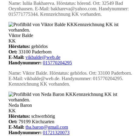
Name: Iuliia Bakhareva. Hörstatus: hörend. Ort: 32549 Bad
Oeynhausen. E-Mail: bakhareva@yahoo.com. Handynummer:
015771775344. Kennzeichnung KK vorhanden.
KK
Kennzeichnung KK ist
vorhanden.
Viktor Balde
KK
Hörstatus:
gehörlos
Ort:
33100 Paderborn
E-Mail:
vikbalde@web.de
Handynummer:
015770204295
Name: Viktor Balde. Hörstatus: gehörlos. Ort: 33100 Paderborn.
E-Mail: vikbalde@web.de. Handynummer: 015770204295.
Kennzeichnung KK vorhanden.
KK
Kennzeichnung KK ist
vorhanden.
Neda Baron
KK
Hörstatus:
schwerhörig
Ort:
79199 Kirchzarten
E-Mail:
tba.baron@gmail.com
Handynummer:
01721320073