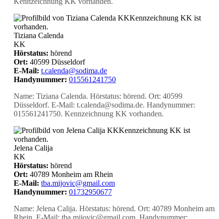
Kennzeichnung KK vorhanden.
KK
Kennzeichnung KK ist
vorhanden.
Tiziana Calenda
KK
Hörstatus:
hörend
Ort:
40599 Düsseldorf
E-Mail:
t.calenda@sodima.de
Handynummer:
015561241750
Name: Tiziana Calenda. Hörstatus: hörend. Ort: 40599
Düsseldorf. E-Mail: t.calenda@sodima.de. Handynummer:
015561241750. Kennzeichnung KK vorhanden.
KK
Kennzeichnung KK ist
vorhanden.
Jelena Calija
KK
Hörstatus:
hörend
Ort:
40789 Monheim am Rhein
E-Mail:
tba.mijovic@gmail.com
Handynummer:
01732950677
Name: Jelena Calija. Hörstatus: hörend. Ort: 40789 Monheim am
Rhein. E-Mail: tba.mijovic@gmail.com. Handynummer: