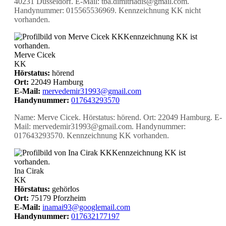
40231 Düsseldorf. E-Mail: tba.dimitriadis@gmail.com.
Handynummer: 015565536969. Kennzeichnung KK nicht
vorhanden.
KK
Kennzeichnung KK ist
vorhanden.
Merve Cicek
KK
Hörstatus:
hörend
Ort:
22049 Hamburg
E-Mail:
mervedemir31993@gmail.com
Handynummer:
017643293570
Name: Merve Cicek. Hörstatus: hörend. Ort: 22049 Hamburg. E-
Mail: mervedemir31993@gmail.com. Handynummer:
017643293570. Kennzeichnung KK vorhanden.
KK
Kennzeichnung KK ist
vorhanden.
Ina Cirak
KK
Hörstatus:
gehörlos
Ort:
75179 Pforzheim
E-Mail:
inamai93@googlemail.com
Handynummer:
017632177197