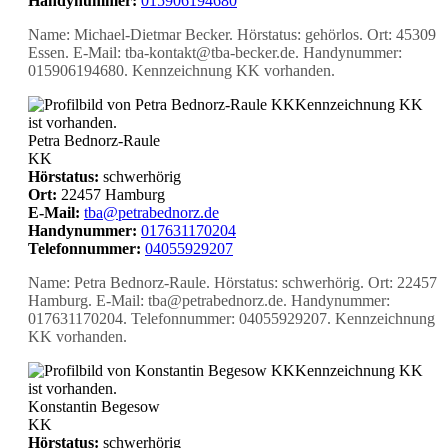
Handynummer:
015906194680
Name: Michael-Dietmar Becker. Hörstatus: gehörlos. Ort: 45309
Essen. E-Mail: tba-kontakt@tba-becker.de. Handynummer:
015906194680. Kennzeichnung KK vorhanden.
KK
Kennzeichnung KK
ist vorhanden.
Petra Bednorz-Raule
KK
Hörstatus:
schwerhörig
Ort:
22457 Hamburg
E-Mail:
tba@petrabednorz.de
Handynummer:
017631170204
Telefonnummer:
04055929207
Name: Petra Bednorz-Raule. Hörstatus: schwerhörig. Ort: 22457
Hamburg. E-Mail: tba@petrabednorz.de. Handynummer:
017631170204. Telefonnummer: 04055929207. Kennzeichnung
KK vorhanden.
KK
Kennzeichnung KK
ist vorhanden.
Konstantin Begesow
KK
Hörstatus:
schwerhörig