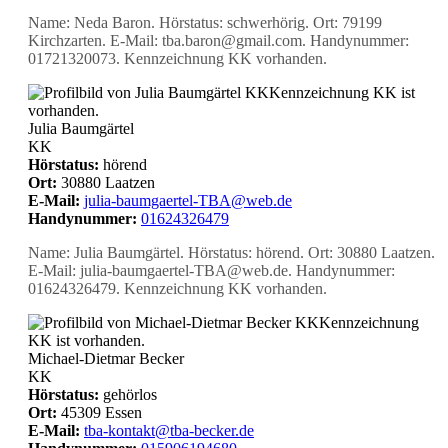
Name: Neda Baron. Hörstatus: schwerhörig. Ort: 79199
Kirchzarten. E-Mail: tba.baron@gmail.com. Handynummer:
01721320073. Kennzeichnung KK vorhanden.
KK
Kennzeichnung KK ist
vorhanden.
Julia Baumgärtel
KK
Hörstatus:
hörend
Ort:
30880 Laatzen
E-Mail:
julia-baumgaertel-TBA@web.de
Handynummer:
01624326479
Name: Julia Baumgärtel. Hörstatus: hörend. Ort: 30880 Laatzen.
E-Mail: julia-baumgaertel-TBA@web.de. Handynummer:
01624326479. Kennzeichnung KK vorhanden.
KK
Kennzeichnung
KK ist vorhanden.
Michael-Dietmar Becker
KK
Hörstatus:
gehörlos
Ort:
45309 Essen
E-Mail:
tba-kontakt@tba-becker.de